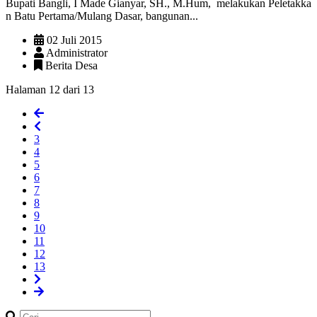
Bupati Bangli, I Made Gianyar, SH., M.Hum, melakukan Peletakka
n Batu Pertama/Mulang Dasar, bangunan...
02 Juli 2015
Administrator
Berita Desa
Halaman 12 dari 13
3
4
5
6
7
8
9
10
11
12
13