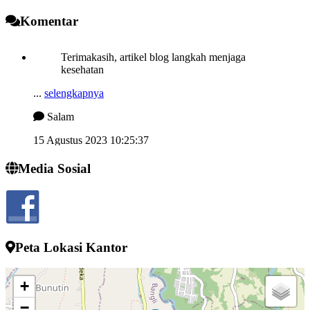
Komentar
Terimakasih, artikel blog langkah menjaga
kesehatan
...
selengkapnya
Salam
15 Agustus 2023 10:25:37
Semngat demi memjukan desa kelahiran
Media Sosial
...
selengkapnya
I wayan sucipta
24 Juli 2022 13:52:10
Peta Lokasi Kantor
+
−