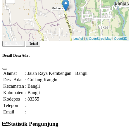
Leaflet
|
© OpenStreetMap
|
OpenSID
Buka Peta
Detail
Detail Desa Adat
Alamat
:
Jalan Raya Kembengan - Bangli
Desa Adat
:
Guliang Kangin
Kecamatan
:
Bangli
Kabupaten
:
Bangli
Kodepos
:
83355
Telepon
:
Email
:
Statistik Pengunjung