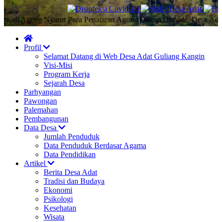
 Ageng/Nyatur Pura Penataran Agung Dalem Dimade, Desa Adat Gulia
Profil
Selamat Datang di Web Desa Adat Guliang Kangin
Visi-Misi
Program Kerja
Sejarah Desa
Parhyangan
Pawongan
Palemahan
Pembangunan
Data Desa
Jumlah Penduduk
Data Penduduk Berdasar Agama
Data Pendidikan
Artikel
Berita Desa Adat
Tradisi dan Budaya
Ekonomi
Psikologi
Kesehatan
Wisata