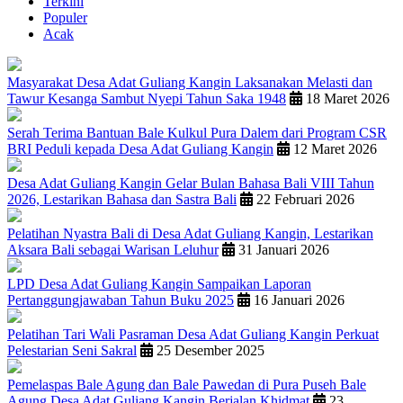
Terkini
Populer
Acak
Masyarakat Desa Adat Guliang Kangin Laksanakan Melasti dan
Tawur Kesanga Sambut Nyepi Tahun Saka 1948
18 Maret 2026
Serah Terima Bantuan Bale Kulkul Pura Dalem dari Program CSR
BRI Peduli kepada Desa Adat Guliang Kangin
12 Maret 2026
Desa Adat Guliang Kangin Gelar Bulan Bahasa Bali VIII Tahun
2026, Lestarikan Bahasa dan Sastra Bali
22 Februari 2026
Pelatihan Nyastra Bali di Desa Adat Guliang Kangin, Lestarikan
Aksara Bali sebagai Warisan Leluhur
31 Januari 2026
LPD Desa Adat Guliang Kangin Sampaikan Laporan
Pertanggungjawaban Tahun Buku 2025
16 Januari 2026
Pelatihan Tari Wali Pasraman Desa Adat Guliang Kangin Perkuat
Pelestarian Seni Sakral
25 Desember 2025
Pemelaspas Bale Agung dan Bale Pawedan di Pura Puseh Bale
Agung Desa Adat Guliang Kangin Berjalan Khidmat
23