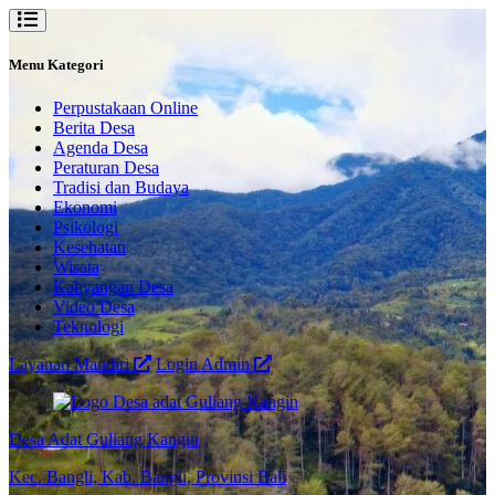
Menu Kategori
Perpustakaan Online
Berita Desa
Agenda Desa
Peraturan Desa
Tradisi dan Budaya
Ekonomi
Psikologi
Kesehatan
Wisata
Kahyangan Desa
Video Desa
Teknologi
Layanan Mandiri
Login Admin
Desa Adat Guliang Kangin
Kec. Bangli, Kab. Bangli, Provinsi Bali