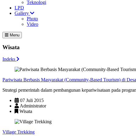
Teknologi
LPD
Gallery
Photo
Video
Menu
Wisata
Indeks
Pariwisata Berbasis Masyarakat (Community-Based Tourism) di Desa
Strategi pemerintah dalam pembangunan kepariwisataan pada program
07 Juli 2015
Administrator
Wisata
Village Trekking