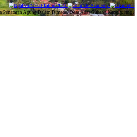
Agung Dalem Dimade, Desa Adat Guliang Kangin, ring Anggara Kliwo