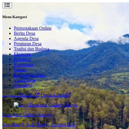
Menu Kategori
Perpustakaan Online
Berita Desa
Agenda Desa
Peraturan Desa
Tradisi dan Budaya
Ekonomi
Psikologi
Kesehatan
Wisata
Kahyangan Desa
Video Desa
Teknologi
Layanan Mandiri
Login Admin
Desa Adat Guliang Kangin
Kec. Bangli, Kab. Bangli, Provinsi Bali