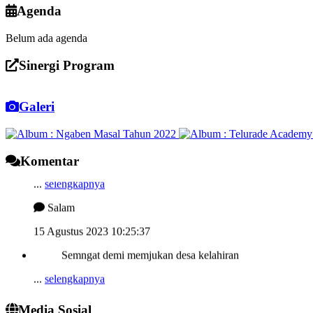
Agenda
Belum ada agenda
Sinergi Program
Galeri
Terimakasih, artikel blog langkah menjaga kesehatan
Komentar
...
selengkapnya
Salam
15 Agustus 2023 10:25:37
Semngat demi memjukan desa kelahiran
...
selengkapnya
I wayan sucipta
24 Juli 2022 13:52:10
Media Sosial