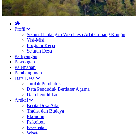
Profil
Selamat Datang di Web Desa Adat Guliang Kangin
Visi-Misi
Program Kerja
Sejarah Desa
Parhyangan
Pawongan
Palemahan
Pembangunan
Data Desa
Jumlah Penduduk
Data Penduduk Berdasar Agama
Data Pendidikan
Artikel
Berita Desa Adat
Tradisi dan Budaya
Ekonomi
Psikologi
Kesehatan
Wisata