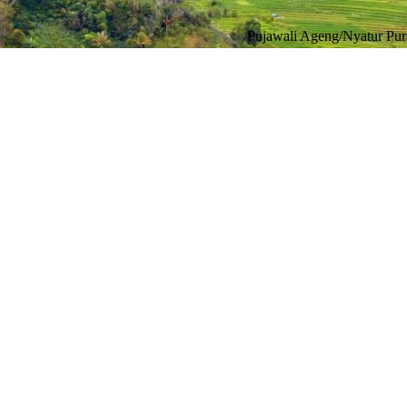
Pujawali Ageng/Nyatur Pura Penataran 