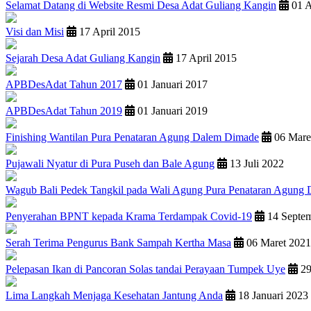
Selamat Datang di Website Resmi Desa Adat Guliang Kangin
01 A
Visi dan Misi
17 April 2015
Sejarah Desa Adat Guliang Kangin
17 April 2015
APBDesAdat Tahun 2017
01 Januari 2017
APBDesAdat Tahun 2019
01 Januari 2019
Finishing Wantilan Pura Penataran Agung Dalem Dimade
06 Mare
Pujawali Nyatur di Pura Puseh dan Bale Agung
13 Juli 2022
Wagub Bali Pedek Tangkil pada Wali Agung Pura Penataran Agung
Penyerahan BPNT kepada Krama Terdampak Covid-19
14 Septe
Serah Terima Pengurus Bank Sampah Kertha Masa
06 Maret 2021
Pelepasan Ikan di Pancoran Solas tandai Perayaan Tumpek Uye
29
Lima Langkah Menjaga Kesehatan Jantung Anda
18 Januari 2023