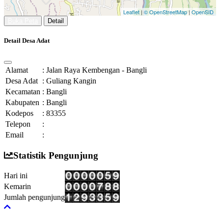
Leaflet
|
© OpenStreetMap
|
OpenSID
Buka Peta
Detail
Detail Desa Adat
Alamat
:
Jalan Raya Kembengan - Bangli
Desa Adat
:
Guliang Kangin
Kecamatan
:
Bangli
Kabupaten
:
Bangli
Kodepos
:
83355
Telepon
:
Email
:
Statistik Pengunjung
Hari ini
Kemarin
Jumlah pengunjung