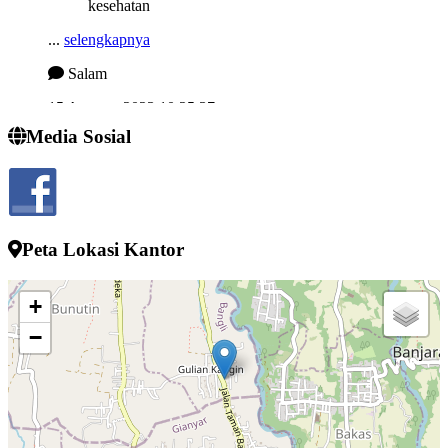
...
selengkapnya
Salam
15 Agustus 2023 10:25:37
Semngat demi memjukan desa kelahiran
Media Sosial
...
selengkapnya
I wayan sucipta
24 Juli 2022 13:52:10
Peta Lokasi Kantor
+
−