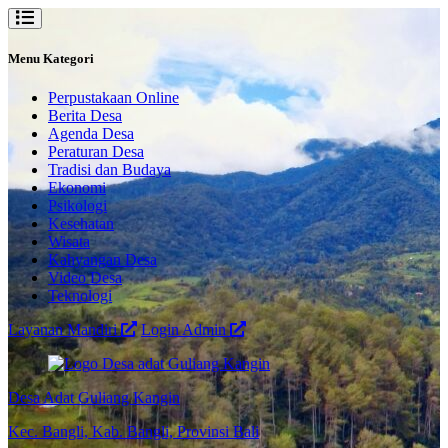
Menu Kategori
Perpustakaan Online
Berita Desa
Agenda Desa
Peraturan Desa
Tradisi dan Budaya
Ekonomi
Psikologi
Kesehatan
Wisata
Kahyangan Desa
Video Desa
Teknologi
Layanan Mandiri
Login Admin
Desa Adat Guliang Kangin
Kec. Bangli, Kab. Bangli, Provinsi Bali