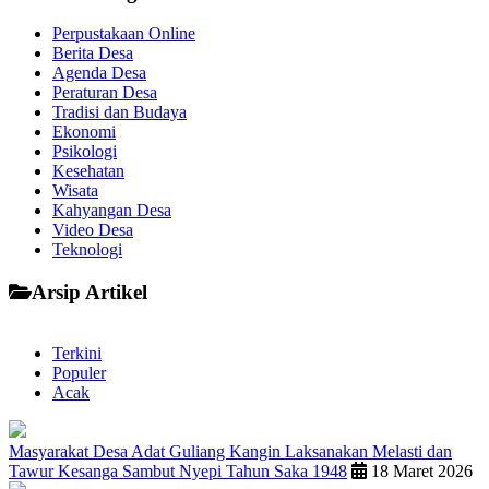
Perpustakaan Online
Berita Desa
Agenda Desa
Peraturan Desa
Tradisi dan Budaya
Ekonomi
Psikologi
Kesehatan
Wisata
Kahyangan Desa
Video Desa
Teknologi
Arsip Artikel
Terkini
Populer
Acak
Masyarakat Desa Adat Guliang Kangin Laksanakan Melasti dan
Tawur Kesanga Sambut Nyepi Tahun Saka 1948
18 Maret 2026