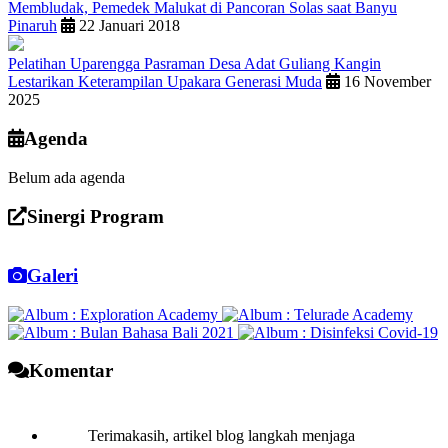
Membludak, Pemedek Malukat di Pancoran Solas saat Banyu
Pinaruh
22 Januari 2018
Pelatihan Uparengga Pasraman Desa Adat Guliang Kangin
Lestarikan Keterampilan Upakara Generasi Muda
16 November
2025
Agenda
Belum ada agenda
Sinergi Program
Galeri
Komentar
Terimakasih, artikel blog langkah menjaga
kesehatan