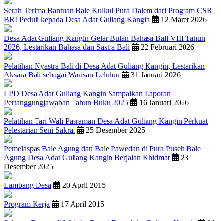
Serah Terima Bantuan Bale Kulkul Pura Dalem dari Program CSR
BRI Peduli kepada Desa Adat Guliang Kangin
12 Maret 2026
Desa Adat Guliang Kangin Gelar Bulan Bahasa Bali VIII Tahun
2026, Lestarikan Bahasa dan Sastra Bali
22 Februari 2026
Pelatihan Nyastra Bali di Desa Adat Guliang Kangin, Lestarikan
Aksara Bali sebagai Warisan Leluhur
31 Januari 2026
LPD Desa Adat Guliang Kangin Sampaikan Laporan
Pertanggungjawaban Tahun Buku 2025
16 Januari 2026
Pelatihan Tari Wali Pasraman Desa Adat Guliang Kangin Perkuat
Pelestarian Seni Sakral
25 Desember 2025
Pemelaspas Bale Agung dan Bale Pawedan di Pura Puseh Bale
Agung Desa Adat Guliang Kangin Berjalan Khidmat
23
Desember 2025
Lambang Desa
20 April 2015
Program Kerja
17 April 2015