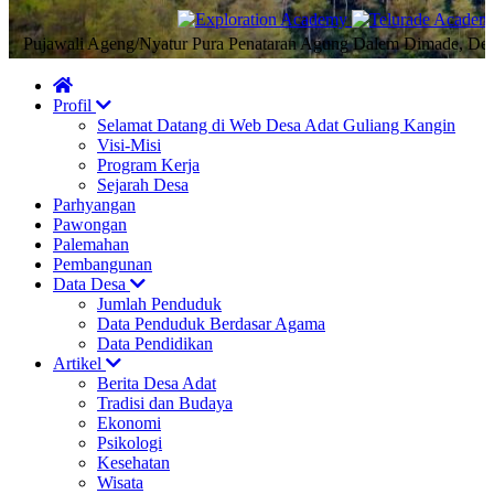
ujawali Ageng/Nyatur Pura Penataran Agung Dalem Dimade, Desa Ada
Profil
Selamat Datang di Web Desa Adat Guliang Kangin
Visi-Misi
Program Kerja
Sejarah Desa
Parhyangan
Pawongan
Palemahan
Pembangunan
Data Desa
Jumlah Penduduk
Data Penduduk Berdasar Agama
Data Pendidikan
Artikel
Berita Desa Adat
Tradisi dan Budaya
Ekonomi
Psikologi
Kesehatan
Wisata