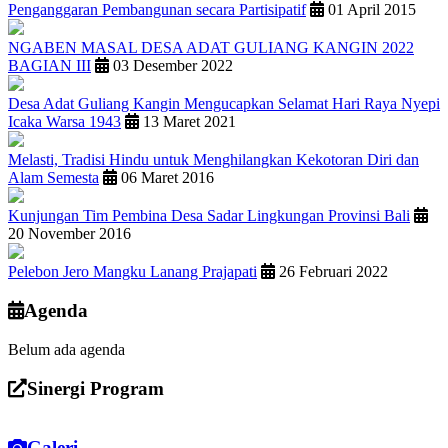
Penganggaran Pembangunan secara Partisipatif
01 April 2015
NGABEN MASAL DESA ADAT GULIANG KANGIN 2022
BAGIAN III
03 Desember 2022
Desa Adat Guliang Kangin Mengucapkan Selamat Hari Raya Nyepi
Icaka Warsa 1943
13 Maret 2021
Melasti, Tradisi Hindu untuk Menghilangkan Kekotoran Diri dan
Alam Semesta
06 Maret 2016
Kunjungan Tim Pembina Desa Sadar Lingkungan Provinsi Bali
20 November 2016
Pelebon Jero Mangku Lanang Prajapati
26 Februari 2022
Agenda
Belum ada agenda
Sinergi Program
Galeri