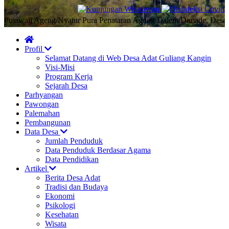
awali Ageng/Nyatur Pura Penataran Agung Dalem Dimade, Desa Adat 
Profil
Selamat Datang di Web Desa Adat Guliang Kangin
Visi-Misi
Program Kerja
Sejarah Desa
Parhyangan
Pawongan
Palemahan
Pembangunan
Data Desa
Jumlah Penduduk
Data Penduduk Berdasar Agama
Data Pendidikan
Artikel
Berita Desa Adat
Tradisi dan Budaya
Ekonomi
Psikologi
Kesehatan
Wisata