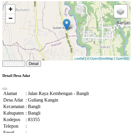
+
−
Leaflet
|
© OpenStreetMap
|
OpenSID
Buka Peta
Detail
Detail Desa Adat
Alamat
:
Jalan Raya Kembengan - Bangli
Desa Adat
:
Guliang Kangin
Kecamatan
:
Bangli
Kabupaten
:
Bangli
Kodepos
:
83355
Telepon
:
Email
: