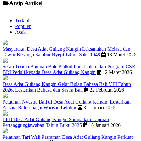
Arsip Artikel
Terkini
Populer
Acak
Masyarakat Desa Adat Guliang Kangin Laksanakan Melasti dan
Tawur Kesanga Sambut Nyepi Tahun Saka 1948
18 Maret 2026
Serah Terima Bantuan Bale Kulkul Pura Dalem dari Program CSR
BRI Peduli kepada Desa Adat Guliang Kangin
12 Maret 2026
Desa Adat Guliang Kangin Gelar Bulan Bahasa Bali VIII Tahun
2026, Lestarikan Bahasa dan Sastra Bali
22 Februari 2026
Pelatihan Nyastra Bali di Desa Adat Guliang Kangin, Lestarikan
Aksara Bali sebagai Warisan Leluhur
31 Januari 2026
LPD Desa Adat Guliang Kangin Sampaikan Laporan
Pertanggungjawaban Tahun Buku 2025
16 Januari 2026
Pelatihan Tari Wali Pasraman Desa Adat Guliang Kangin Perkuat