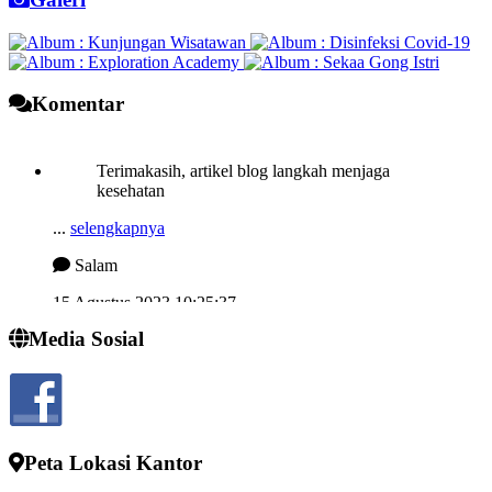
Komentar
Terimakasih, artikel blog langkah menjaga
kesehatan
...
selengkapnya
Salam
15 Agustus 2023 10:25:37
Semngat demi memjukan desa kelahiran
Media Sosial
...
selengkapnya
I wayan sucipta
24 Juli 2022 13:52:10
Peta Lokasi Kantor