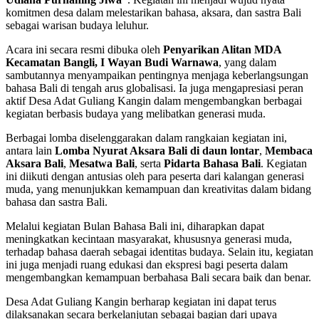
komitmen desa dalam melestarikan bahasa, aksara, dan sastra Bali
sebagai warisan budaya leluhur.
Acara ini secara resmi dibuka oleh
Penyarikan Alitan MDA
Kecamatan Bangli, I Wayan Budi Warnawa
, yang dalam
sambutannya menyampaikan pentingnya menjaga keberlangsungan
bahasa Bali di tengah arus globalisasi. Ia juga mengapresiasi peran
aktif Desa Adat Guliang Kangin dalam mengembangkan berbagai
kegiatan berbasis budaya yang melibatkan generasi muda.
Berbagai lomba diselenggarakan dalam rangkaian kegiatan ini,
antara lain
Lomba Nyurat Aksara Bali di daun lontar
,
Membaca
Aksara Bali
,
Mesatwa Bali
, serta
Pidarta Bahasa Bali
. Kegiatan
ini diikuti dengan antusias oleh para peserta dari kalangan generasi
muda, yang menunjukkan kemampuan dan kreativitas dalam bidang
bahasa dan sastra Bali.
Melalui kegiatan Bulan Bahasa Bali ini, diharapkan dapat
meningkatkan kecintaan masyarakat, khususnya generasi muda,
terhadap bahasa daerah sebagai identitas budaya. Selain itu, kegiatan
ini juga menjadi ruang edukasi dan ekspresi bagi peserta dalam
mengembangkan kemampuan berbahasa Bali secara baik dan benar.
Desa Adat Guliang Kangin berharap kegiatan ini dapat terus
dilaksanakan secara berkelanjutan sebagai bagian dari upaya