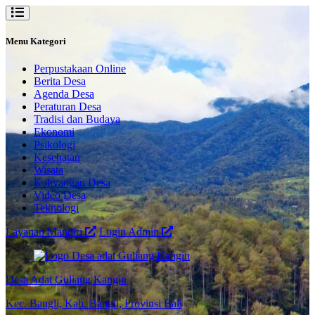
Menu Kategori
Perpustakaan Online
Berita Desa
Agenda Desa
Peraturan Desa
Tradisi dan Budaya
Ekonomi
Psikologi
Kesehatan
Wisata
Kahyangan Desa
Video Desa
Teknologi
Layanan Mandiri
Login Admin
Desa Adat Guliang Kangin
Kec. Bangli, Kab. Bangli, Provinsi Bali