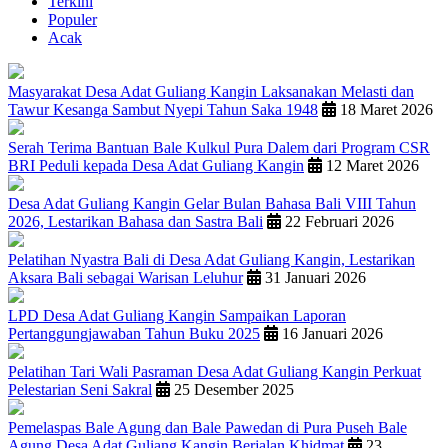
Terkini
Populer
Acak
Masyarakat Desa Adat Guliang Kangin Laksanakan Melasti dan
Tawur Kesanga Sambut Nyepi Tahun Saka 1948
18 Maret 2026
Serah Terima Bantuan Bale Kulkul Pura Dalem dari Program CSR
BRI Peduli kepada Desa Adat Guliang Kangin
12 Maret 2026
Desa Adat Guliang Kangin Gelar Bulan Bahasa Bali VIII Tahun
2026, Lestarikan Bahasa dan Sastra Bali
22 Februari 2026
Pelatihan Nyastra Bali di Desa Adat Guliang Kangin, Lestarikan
Aksara Bali sebagai Warisan Leluhur
31 Januari 2026
LPD Desa Adat Guliang Kangin Sampaikan Laporan
Pertanggungjawaban Tahun Buku 2025
16 Januari 2026
Pelatihan Tari Wali Pasraman Desa Adat Guliang Kangin Perkuat
Pelestarian Seni Sakral
25 Desember 2025
Pemelaspas Bale Agung dan Bale Pawedan di Pura Puseh Bale
Agung Desa Adat Guliang Kangin Berjalan Khidmat
23