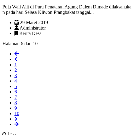
Puja Wali Alit di Pura Penataran Agung Dalem Dimade dilaksanaka
n pada hari Selasa Kliwon Prangbakat tanggal...
29 Maret 2019
Administrator
Berita Desa
Halaman 6 dari 10
1
2
3
4
5
6
7
8
9
10