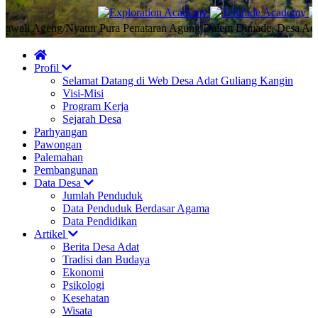
i Ageng/Nyatur Pura Penataran Agung Dalem Dimade, Desa Adat Guli
Profil
Selamat Datang di Web Desa Adat Guliang Kangin
Visi-Misi
Program Kerja
Sejarah Desa
Parhyangan
Pawongan
Palemahan
Pembangunan
Data Desa
Jumlah Penduduk
Data Penduduk Berdasar Agama
Data Pendidikan
Artikel
Berita Desa Adat
Tradisi dan Budaya
Ekonomi
Psikologi
Kesehatan
Wisata