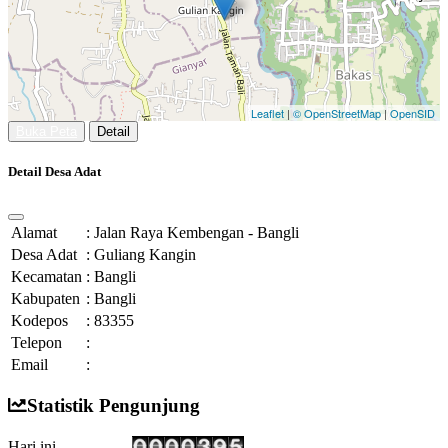
Leaflet
|
© OpenStreetMap
|
OpenSID
Buka Peta
Detail
Detail Desa Adat
Alamat
:
Jalan Raya Kembengan - Bangli
Desa Adat
:
Guliang Kangin
Kecamatan
:
Bangli
Kabupaten
:
Bangli
Kodepos
:
83355
Telepon
:
Email
:
Statistik Pengunjung
Hari ini