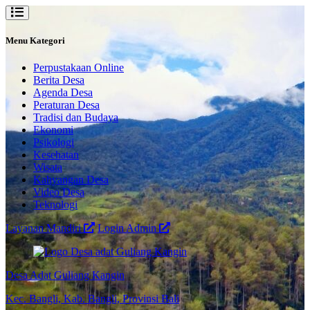
Menu Kategori
Perpustakaan Online
Berita Desa
Agenda Desa
Peraturan Desa
Tradisi dan Budaya
Ekonomi
Psikologi
Kesehatan
Wisata
Kahyangan Desa
Video Desa
Teknologi
Layanan Mandiri
Login Admin
Desa Adat Guliang Kangin
Kec. Bangli, Kab. Bangli, Provinsi Bali