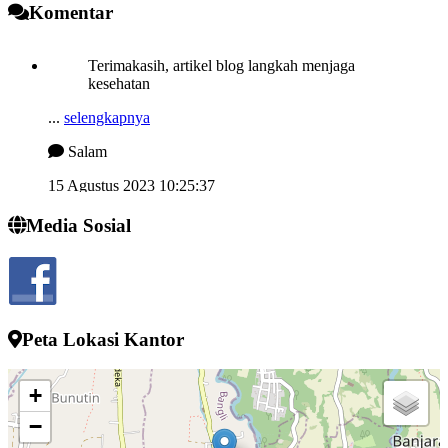
Komentar
Terimakasih, artikel blog langkah menjaga
kesehatan
...
selengkapnya
Salam
15 Agustus 2023 10:25:37
Semngat demi memjukan desa kelahiran
Media Sosial
...
selengkapnya
I wayan sucipta
24 Juli 2022 13:52:10
Peta Lokasi Kantor
+
−