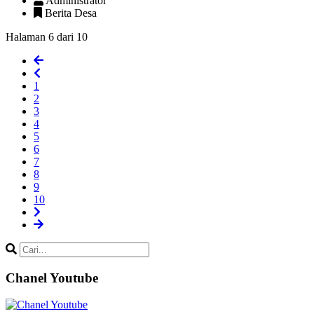
Administrator
Berita Desa
Halaman 6 dari 10
1
2
3
4
5
6
7
8
9
10
Chanel Youtube