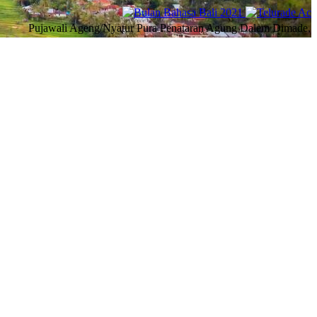
ali Ageng/Nyatur Pura Penataran Agung Dalem Dimade, Desa Adat Gu