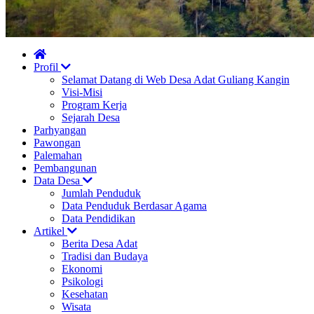
Profil
Selamat Datang di Web Desa Adat Guliang Kangin
Visi-Misi
Program Kerja
Sejarah Desa
Parhyangan
Pawongan
Palemahan
Pembangunan
Data Desa
Jumlah Penduduk
Data Penduduk Berdasar Agama
Data Pendidikan
Artikel
Berita Desa Adat
Tradisi dan Budaya
Ekonomi
Psikologi
Kesehatan
Wisata