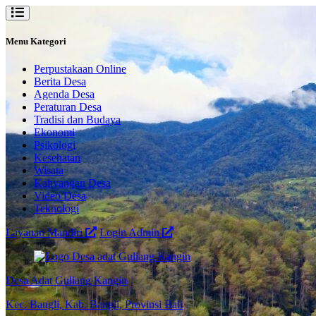
Menu Kategori
Perpustakaan Online
Berita Desa
Agenda Desa
Peraturan Desa
Tradisi dan Budaya
Ekonomi
Psikologi
Kesehatan
Wisata
Kahyangan Desa
Video Desa
Teknologi
Layanan Mandiri
Login Admin
Desa Adat Guliang Kangin
Kec. Bangli, Kab. Bangli, Provinsi Bali