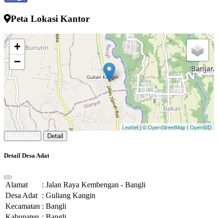
24 Juli 2022 13:52:10
Peta Lokasi Kantor
+
−
Leaflet
|
© OpenStreetMap
|
OpenSID
Buka Peta
Detail
Detail Desa Adat
Alamat
:
Jalan Raya Kembengan - Bangli
Desa Adat
:
Guliang Kangin
Kecamatan
:
Bangli
Kabupaten
:
Bangli