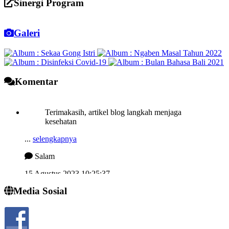
Sinergi Program
Galeri
Komentar
Terimakasih, artikel blog langkah menjaga
kesehatan
...
selengkapnya
Salam
15 Agustus 2023 10:25:37
Semngat demi memjukan desa kelahiran
Media Sosial
...
selengkapnya
I wayan sucipta