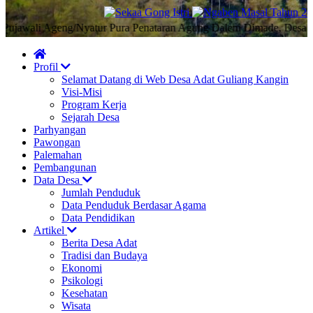
awali Ageng/Nyatur Pura Penataran Agung Dalem Dimade, Desa Adat 
Profil
Selamat Datang di Web Desa Adat Guliang Kangin
Visi-Misi
Program Kerja
Sejarah Desa
Parhyangan
Pawongan
Palemahan
Pembangunan
Data Desa
Jumlah Penduduk
Data Penduduk Berdasar Agama
Data Pendidikan
Artikel
Berita Desa Adat
Tradisi dan Budaya
Ekonomi
Psikologi
Kesehatan
Wisata