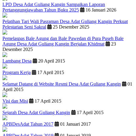
LPD Desa Adat Guliang Kangin Sampaikan Laporan
Pertanggungjawaban Tahun Buku 2025
16 Januari 2026
Pelatihan Tari Wali Pasraman Desa Adat Guliang Kangin Perkuat
Pelestarian Seni Sakral
25 Desember 2025
Pemelaspas Bale Agung dan Bale Pawedan di Pura Puseh Bale
Agung Desa Adat Guliang Kangin Berjalan Khidmat
23
Desember 2025
Lambang Desa
20 April 2015
Program Kerja
17 April 2015
Selamat Datang di Website Resmi Desa Adat Guliang Kangin
01
April 2015
Visi dan Misi
17 April 2015
Sejarah Desa Adat Guliang Kangin
17 April 2015
APBDesAdat Tahun 2017
01 Januari 2017
APBDesAdat Tahun 2019
01 Januari 2019