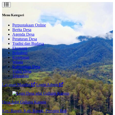
Menu Kategori
Perpustakaan Online
Berita Desa
Agenda Desa
Peraturan Desa
Tradisi dan Budaya
Ekonomi
Psikologi
Kesehatan
Wisata
Kahyangan Desa
Video Desa
Teknologi
Layanan Mandiri
Login Admin
Desa Adat Guliang Kangin
Kec. Bangli, Kab. Bangli, Provinsi Bali