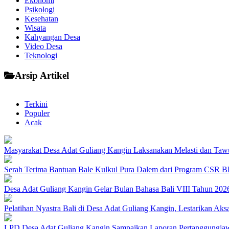
Ekonomi
Psikologi
Kesehatan
Wisata
Kahyangan Desa
Video Desa
Teknologi
Arsip Artikel
Terkini
Populer
Acak
Masyarakat Desa Adat Guliang Kangin Laksanakan Melasti dan Ta
Serah Terima Bantuan Bale Kulkul Pura Dalem dari Program CSR B
Desa Adat Guliang Kangin Gelar Bulan Bahasa Bali VIII Tahun 2026,
Pelatihan Nyastra Bali di Desa Adat Guliang Kangin, Lestarikan Aks
LPD Desa Adat Guliang Kangin Sampaikan Laporan Pertanggungja