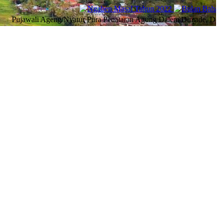
Ageng/Nyatur Pura Penataran Agung Dalem Dimade, Desa Adat Gulian