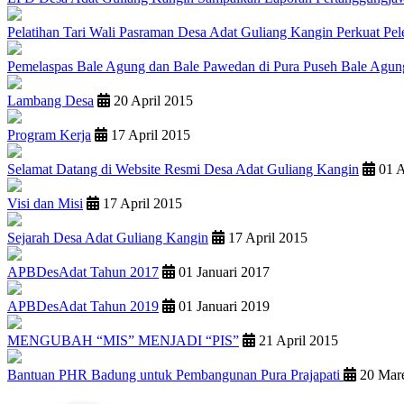
Pelatihan Tari Wali Pasraman Desa Adat Guliang Kangin Perkuat Pele
Pemelaspas Bale Agung dan Bale Pawedan di Pura Puseh Bale Agun
Lambang Desa
20 April 2015
Program Kerja
17 April 2015
Selamat Datang di Website Resmi Desa Adat Guliang Kangin
01 A
Visi dan Misi
17 April 2015
Sejarah Desa Adat Guliang Kangin
17 April 2015
APBDesAdat Tahun 2017
01 Januari 2017
APBDesAdat Tahun 2019
01 Januari 2019
MENGUBAH “MIS” MENJADI “PIS”
21 April 2015
Bantuan PHR Badung untuk Pembangunan Pura Prajapati
20 Mare