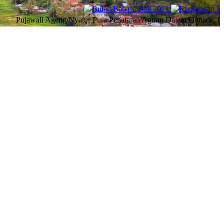
 Ageng/Nyatur Pura Penataran Agung Dalem Dimade, Desa Adat Gulia