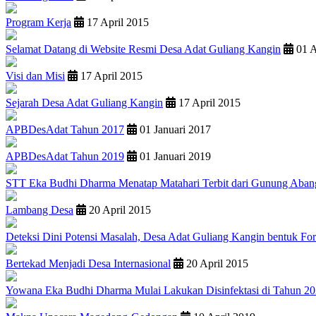
Program Kerja
17 April 2015
Selamat Datang di Website Resmi Desa Adat Guliang Kangin
01 A
Visi dan Misi
17 April 2015
Sejarah Desa Adat Guliang Kangin
17 April 2015
APBDesAdat Tahun 2017
01 Januari 2017
APBDesAdat Tahun 2019
01 Januari 2019
STT Eka Budhi Dharma Menatap Matahari Terbit dari Gunung Aban
Lambang Desa
20 April 2015
Deteksi Dini Potensi Masalah, Desa Adat Guliang Kangin bent
Bertekad Menjadi Desa Internasional
20 April 2015
Yowana Eka Budhi Dharma Mulai Lakukan Disinfektasi di Tahun 2