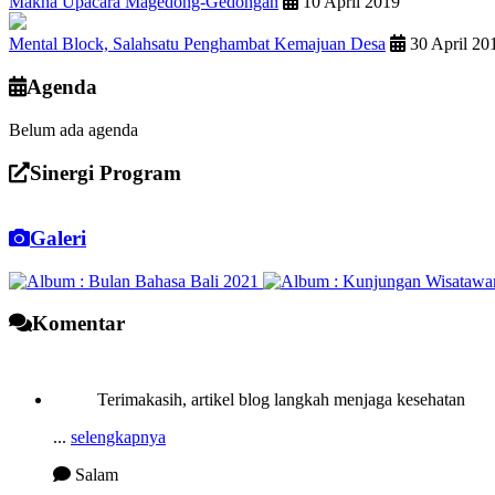
Makna Upacara Magedong-Gedongan
10 April 2019
Mental Block, Salahsatu Penghambat Kemajuan Desa
30 April 20
Agenda
Belum ada agenda
Sinergi Program
Galeri
Komentar
Terimakasih, artikel blog langkah menjaga kesehatan
...
selengkapnya
Salam
15 Agustus 2023 10:25:37