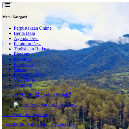
Menu Kategori
Perpustakaan Online
Berita Desa
Agenda Desa
Peraturan Desa
Tradisi dan Budaya
Ekonomi
Psikologi
Kesehatan
Wisata
Kahyangan Desa
Video Desa
Teknologi
Layanan Mandiri
Login Admin
Desa Adat Guliang Kangin
Kec. Bangli, Kab. Bangli, Provinsi Bali