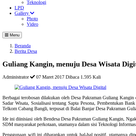
Teknologi
LPD
Gallery
Photo
Video
Menu
Beranda
Berita Desa
Guliang Kangin, menuju Desa Wisata Digi
Administrator
07 Maret 2017
Dibaca 1.595 Kali
Berbagai terobosan dilakukan oleh Desa Pakraman Guliang Kangin
Sadar Wisata, Sosialisasi tentang Sapta Pesona, Pembentukan Ban
Telkom Cabang Bangli, terpusat di Balai Banjar Desa Pakraman Gul
Ide ini diinisiasi oleh Bendesa Desa Pakraman Guliang Kangin, Nga
SDM masyarakat perkotaan, utamanya dalam sisi Teknologi Informas
Penggunaan wifi ini diharapkan untuk hal-hal positif, utamanya dip