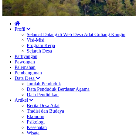
Profil
Selamat Datang di Web Desa Adat Guliang Kangin
Visi-Misi
Program Kerja
Sejarah Desa
Parhyangan
Pawongan
Palemahan
Pembangunan
Data Desa
Jumlah Penduduk
Data Penduduk Berdasar Agama
Data Pendidikan
Artikel
Berita Desa Adat
Tradisi dan Budaya
Ekonomi
Psikologi
Kesehatan
Wisata