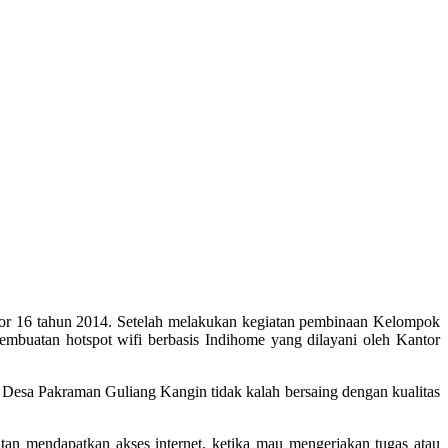
or 16 tahun 2014. Setelah melakukan kegiatan pembinaan Kelompok
mbuatan hotspot wifi berbasis Indihome yang dilayani oleh Kantor
 Desa Pakraman Guliang Kangin tidak kalah bersaing dengan kualitas
litan mendapatkan akses internet, ketika mau mengerjakan tugas atau