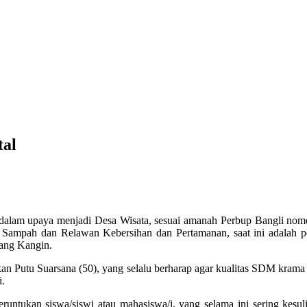
tal
 dalam upaya menjadi Desa Wisata, sesuai amanah Perbup Bangli nom
k Sampah dan Relawan Kebersihan dan Pertamanan, saat ini adalah pe
iang Kangin.
kan Putu Suarsana (50), yang selalu berharap agar kualitas SDM krama
i.
eruntukan siswa/siswi atau mahasiswa/i, yang selama ini sering kesu