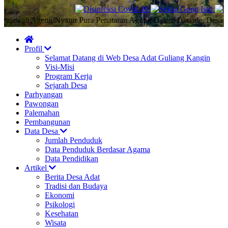
wali Ageng/Nyatur Pura Penataran Agung Dalem Dimade, Desa Adat G
Profil
Selamat Datang di Web Desa Adat Guliang Kangin
Visi-Misi
Program Kerja
Sejarah Desa
Parhyangan
Pawongan
Palemahan
Pembangunan
Data Desa
Jumlah Penduduk
Data Penduduk Berdasar Agama
Data Pendidikan
Artikel
Berita Desa Adat
Tradisi dan Budaya
Ekonomi
Psikologi
Kesehatan
Wisata