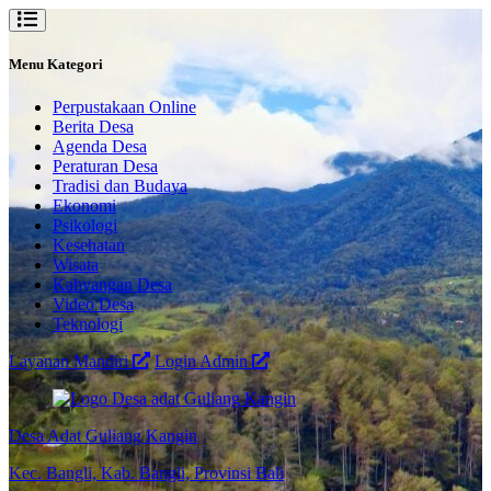
Menu Kategori
Perpustakaan Online
Berita Desa
Agenda Desa
Peraturan Desa
Tradisi dan Budaya
Ekonomi
Psikologi
Kesehatan
Wisata
Kahyangan Desa
Video Desa
Teknologi
Layanan Mandiri
Login Admin
Desa Adat Guliang Kangin
Kec. Bangli, Kab. Bangli, Provinsi Bali