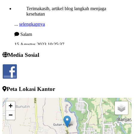
Terimakasih, artikel blog langkah menjaga
kesehatan
...
selengkapnya
Salam
15 Agustus 2023 10:25:37
Semngat demi memjukan desa kelahiran
Media Sosial
...
selengkapnya
I wayan sucipta
24 Juli 2022 13:52:10
Peta Lokasi Kantor
+
−