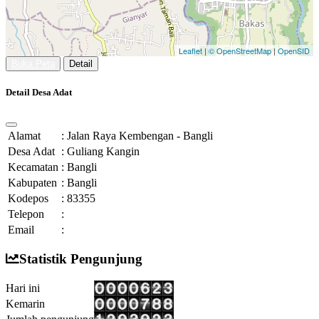
Leaflet
|
© OpenStreetMap
|
OpenSID
Buka Peta
Detail
Detail Desa Adat
Alamat
:
Jalan Raya Kembengan - Bangli
Desa Adat
:
Guliang Kangin
Kecamatan
:
Bangli
Kabupaten
:
Bangli
Kodepos
:
83355
Telepon
:
Email
:
Statistik Pengunjung
Hari ini
Kemarin