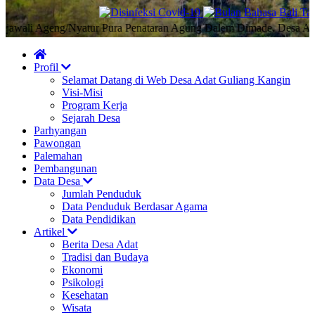
ali Ageng/Nyatur Pura Penataran Agung Dalem Dimade, Desa Adat Gu
Profil
Selamat Datang di Web Desa Adat Guliang Kangin
Visi-Misi
Program Kerja
Sejarah Desa
Parhyangan
Pawongan
Palemahan
Pembangunan
Data Desa
Jumlah Penduduk
Data Penduduk Berdasar Agama
Data Pendidikan
Artikel
Berita Desa Adat
Tradisi dan Budaya
Ekonomi
Psikologi
Kesehatan
Wisata