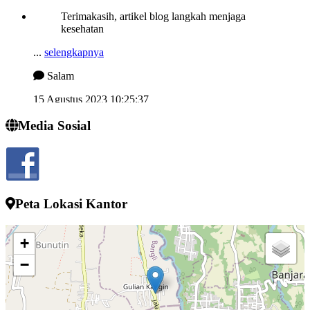
Terimakasih, artikel blog langkah menjaga
kesehatan
...
selengkapnya
Salam
15 Agustus 2023 10:25:37
Semngat demi memjukan desa kelahiran
Media Sosial
...
selengkapnya
I wayan sucipta
24 Juli 2022 13:52:10
Peta Lokasi Kantor
+
−