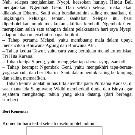
Nah, selepas menjalankan Nyepi, keesokan harinya Hindu Bali
mengadakan Ngembak Geni. Dan setelah selesai, maka akan
dilakukan Dharma Santi atau bersilaturahim saling memaafkan, di
lingkungan keluarga, teman, saahabat. Selepas itu, baru
diperbolehkan untuk melakukan aktifitas kembali. Ngembak Geni
merupakan salah satu tahapan dalam pelaksanaan hari raya Nyepi,
adapun tahapan tersebut sebagai berikut :
– Tahap pertama Melasti, yaitu membuang mala dalam upaya
mensucikan Bhuwana Agung dan Bhuwana Alit.
– Tahap kedua Tawur, yaitu caru yang bertujuan mengharmoniskan
Tri Hita Karana.
– Tahap ketiga Sipeng, yaitu menggelar tapa-berata-yoga-samadi.
– Tahap keempat Ngembak Geni, yaitu mengakhiri tapa-berata-
yoga-samadi, dan ber Dharma Santi dalam bentuk saling berkunjung
dan saling memaafkan.
– Tahap kelima adalah nunas tirta amertha pada Purnama Kadasa, di
saat mana Ida Sanghyang Widhi memberkati dunia dan isinya agar
sejahtera menghadapi tahun yang akan datang. (dari berbagai
sumber).
Beri Komentar
Komentar baru terbit setelah disetujui oleh admin