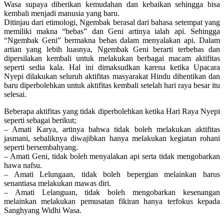
Wasa supaya diberikan kemudahan dan kebaikan sehingga bisa
kembali menjadi manusia yang baru.
Ditinjau dari etimologi, Ngembak berasal dari bahasa setempat yang
memiliki makna “bebas” dan Geni artinya ialah api. Sehingga
“Ngembak Geni” bermakna bebas dalam menyalakan api. Dalam
artian yang lebih luasnya, Ngembak Geni berarti terbebas dan
dipersilakan kembali untuk melakukan berbagai macam aktifitas
seperti sedia kala. Hal ini dimaksudkan karena ketika Upacara
Nyepi dilakukan seluruh aktifitas masyarakat Hindu dihentikan dan
baru diperbolehkan untuk aktifitas kembali setelah hari raya besar itu
selesai.
Beberapa aktifitas yang tidak diperbolehkan ketika Hari Raya Nyepi
seperti sebagai berikut;
– Amati Karya, artinya bahwa tidak boleh melakukan aktifitas
jasmani, sebaliknya diwajibkan hanya melakukan kegiatan rohani
seperti bersembahyang.
– Amati Geni, tidak boleh menyalakan api serta tidak mengobarkan
hawa nafsu.
– Amati Lelungaan, tidak boleh bepergian melainkan harus
senantiasa melakukan mawas diri.
– Amati Lelanguan, tidak boleh mengobarkan kesenangan
melainkan melakukan pemusatan fikiran hanya terfokus kepada
Sanghyang Widhi Wasa.