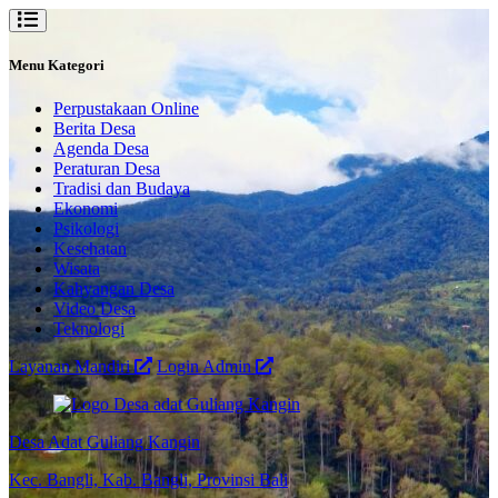
Menu Kategori
Perpustakaan Online
Berita Desa
Agenda Desa
Peraturan Desa
Tradisi dan Budaya
Ekonomi
Psikologi
Kesehatan
Wisata
Kahyangan Desa
Video Desa
Teknologi
Layanan Mandiri
Login Admin
Desa Adat Guliang Kangin
Kec. Bangli, Kab. Bangli, Provinsi Bali