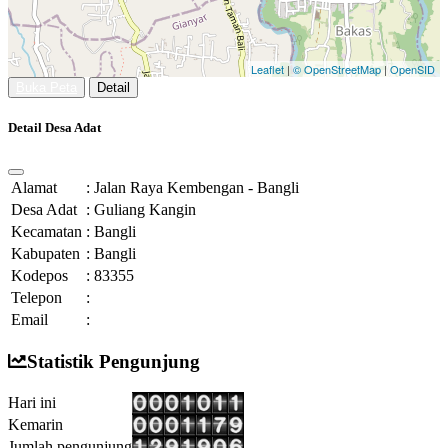
Leaflet
|
© OpenStreetMap
|
OpenSID
Buka Peta
Detail
Detail Desa Adat
Alamat
:
Jalan Raya Kembengan - Bangli
Desa Adat
:
Guliang Kangin
Kecamatan
:
Bangli
Kabupaten
:
Bangli
Kodepos
:
83355
Telepon
:
Email
:
Statistik Pengunjung
Hari ini
Kemarin
Jumlah pengunjung