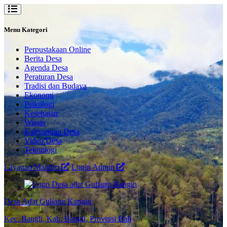
Menu Kategori
Perpustakaan Online
Berita Desa
Agenda Desa
Peraturan Desa
Tradisi dan Budaya
Ekonomi
Psikologi
Kesehatan
Wisata
Kahyangan Desa
Video Desa
Teknologi
Layanan Mandiri
Login Admin
Desa Adat Guliang Kangin
Kec. Bangli, Kab. Bangli, Provinsi Bali