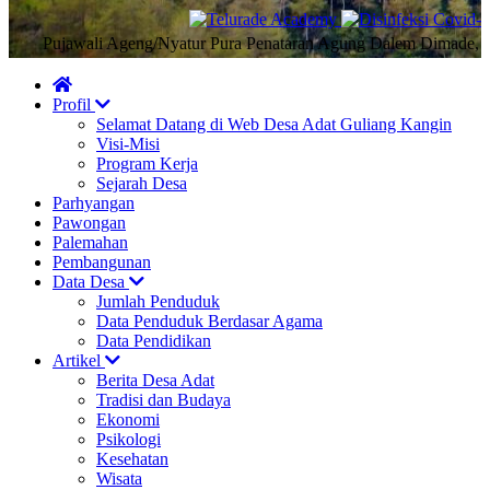
Pujawali Ageng/Nyatur Pura Penataran Agung Dalem Dimade, Desa 
Profil
Selamat Datang di Web Desa Adat Guliang Kangin
Visi-Misi
Program Kerja
Sejarah Desa
Parhyangan
Pawongan
Palemahan
Pembangunan
Data Desa
Jumlah Penduduk
Data Penduduk Berdasar Agama
Data Pendidikan
Artikel
Berita Desa Adat
Tradisi dan Budaya
Ekonomi
Psikologi
Kesehatan
Wisata