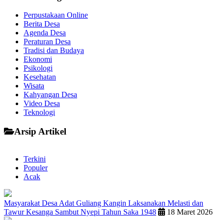
Perpustakaan Online
Berita Desa
Agenda Desa
Peraturan Desa
Tradisi dan Budaya
Ekonomi
Psikologi
Kesehatan
Wisata
Kahyangan Desa
Video Desa
Teknologi
Arsip Artikel
Terkini
Populer
Acak
Masyarakat Desa Adat Guliang Kangin Laksanakan Melasti dan
Tawur Kesanga Sambut Nyepi Tahun Saka 1948
18 Maret 2026