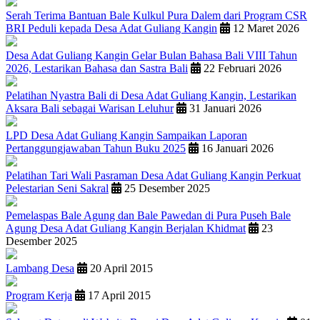
Serah Terima Bantuan Bale Kulkul Pura Dalem dari Program CSR
BRI Peduli kepada Desa Adat Guliang Kangin
12 Maret 2026
Desa Adat Guliang Kangin Gelar Bulan Bahasa Bali VIII Tahun
2026, Lestarikan Bahasa dan Sastra Bali
22 Februari 2026
Pelatihan Nyastra Bali di Desa Adat Guliang Kangin, Lestarikan
Aksara Bali sebagai Warisan Leluhur
31 Januari 2026
LPD Desa Adat Guliang Kangin Sampaikan Laporan
Pertanggungjawaban Tahun Buku 2025
16 Januari 2026
Pelatihan Tari Wali Pasraman Desa Adat Guliang Kangin Perkuat
Pelestarian Seni Sakral
25 Desember 2025
Pemelaspas Bale Agung dan Bale Pawedan di Pura Puseh Bale
Agung Desa Adat Guliang Kangin Berjalan Khidmat
23
Desember 2025
Lambang Desa
20 April 2015
Program Kerja
17 April 2015