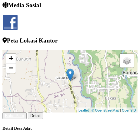
Media Sosial
Semngat demi memjukan desa kelahiran
...
selengkapnya
I wayan sucipta
24 Juli 2022 13:52:10
Peta Lokasi Kantor
+
−
Leaflet
|
© OpenStreetMap
|
OpenSID
Buka Peta
Detail
Detail Desa Adat