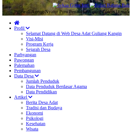
Pujawali Ageng/Nyatur Pura Penataran Agung Dalem Dimade, Desa
Profil
Selamat Datang di Web Desa Adat Guliang Kangin
Visi-Misi
Program Kerja
Sejarah Desa
Parhyangan
Pawongan
Palemahan
Pembangunan
Data Desa
Jumlah Penduduk
Data Penduduk Berdasar Agama
Data Pendidikan
Artikel
Berita Desa Adat
Tradisi dan Budaya
Ekonomi
Psikologi
Kesehatan
Wisata