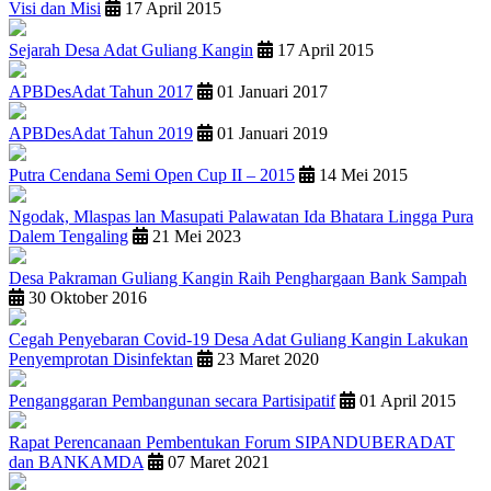
Visi dan Misi
17 April 2015
Sejarah Desa Adat Guliang Kangin
17 April 2015
APBDesAdat Tahun 2017
01 Januari 2017
APBDesAdat Tahun 2019
01 Januari 2019
Putra Cendana Semi Open Cup II – 2015
14 Mei 2015
Ngodak, Mlaspas lan Masupati Palawatan Ida Bhatara Lingga Pura
Dalem Tengaling
21 Mei 2023
Desa Pakraman Guliang Kangin Raih Penghargaan Bank Sampah
30 Oktober 2016
Cegah Penyebaran Covid-19 Desa Adat Guliang Kangin Lakukan
Penyemprotan Disinfektan
23 Maret 2020
Penganggaran Pembangunan secara Partisipatif
01 April 2015
Rapat Perencanaan Pembentukan Forum SIPANDUBERADAT
dan BANKAMDA
07 Maret 2021