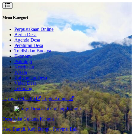
Menu Kategori
Perpustakaan Online
Berita Desa
Agenda Desa
Peraturan Desa
Tradisi dan Budaya
Ekonomi
Psikologi
Kesehatan
Wisata
Kahyangan Desa
Video Desa
Teknologi
Layanan Mandiri
Login Admin
Desa Adat Guliang Kangin
Kec. Bangli, Kab. Bangli, Provinsi Bali